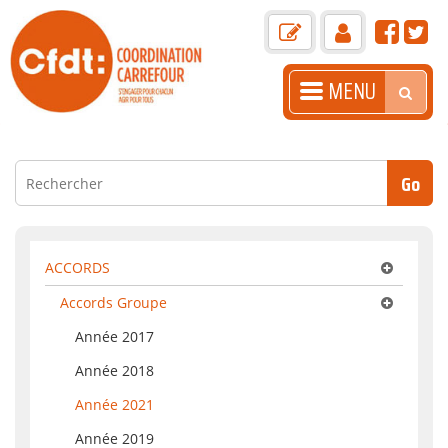
MENU
ACCUEIL
PRÉSENTATION
ACTUALITÉS
LA GAZETTE
ACCORDS
Accords Groupe
BOITE À OUTILS
Année 2017
LIENS+
Année 2018
ARASC
Année 2021
CONTACT
Année 2019