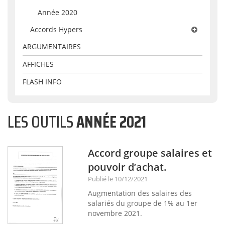
Année 2020
Accords Hypers
ARGUMENTAIRES
Année 2017
Année 2018
AFFICHES
Année 2019
FLASH INFO
Année 2020
LES OUTILS
ANNÉE 2021
Année 2021
Année 2022
Accord groupe salaires et
pouvoir d’achat.
Publié le 10/12/2021
Augmentation des salaires des
salariés du groupe de 1% au 1er
novembre 2021.