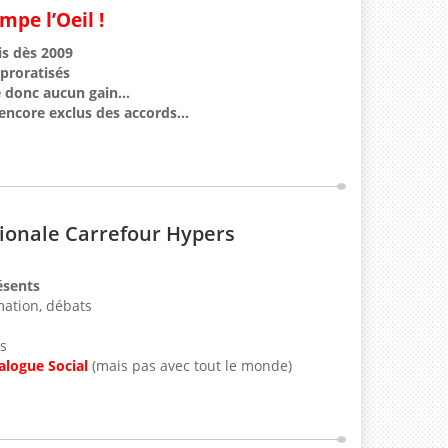
mpe l’Oeil !
is dès 2009
proratisés
é donc aucun gain…
 encore exclus des accords…
tionale Carrefour Hypers
ésents
mation, débats
s
alogue Social
(mais pas avec tout le monde)