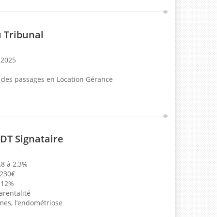
u Tribunal
 2025
des passages en Location Gérance
DT Signataire
,8 à 2,3%
 230€
 12%
arentalité
mes, l’endométriose