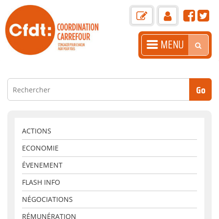
MENU
ACCUEIL
PRÉSENTATION
ACTUALITÉS
LA GAZETTE
ACTIONS
ECONOMIE
BOITE À OUTILS
ÉVENEMENT
LIENS+
FLASH INFO
ARASC
NÉGOCIATIONS
CONTACT
RÉMUNÉRATION