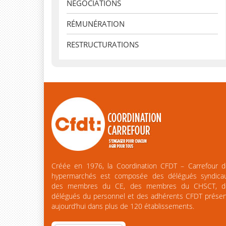
NÉGOCIATIONS
RÉMUNÉRATION
RESTRUCTURATIONS
Créée en 1976, la Coordination CFDT – Carrefour d
hypermarchés est composée des délégués syndicau
des membres du CE, des membres du CHSCT, d
délégués du personnel et des adhérents CFDT prése
aujourd’hui dans plus de 120 établissements.