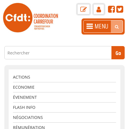
MENU
ACCUEIL
PRÉSENTATION
ACTUALITÉS
LA GAZETTE
ACTIONS
ECONOMIE
BOITE À OUTILS
ÉVENEMENT
LIENS+
FLASH INFO
ARASC
NÉGOCIATIONS
CONTACT
RÉMUNÉRATION