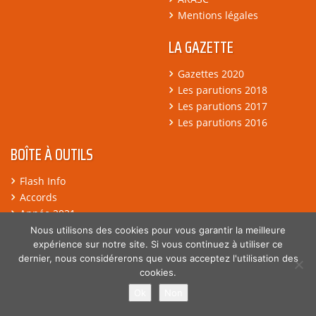
Mentions légales
LA GAZETTE
Gazettes 2020
Les parutions 2018
Les parutions 2017
Les parutions 2016
BOÎTE À OUTILS
Flash Info
Accords
Année 2021
Argumentaires
Nous utilisons des cookies pour vous garantir la meilleure
expérience sur notre site. Si vous continuez à utiliser ce
dernier, nous considérerons que vous acceptez l'utilisation des
cookies.
© 2018 Fédération des services CFDT - Tous droits réservés -
Création
Agence BGI
Ok
Non