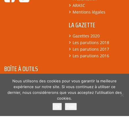
ARASC
Mentions légales
LA GAZETTE
Gazettes 2020
Les parutions 2018
Les parutions 2017
Les parutions 2016
BOÎTE À OUTILS
Flash Info
Nous utilisons des cookies pour vous garantir la meilleure
Accords
expérience sur notre site. Si vous continuez à utiliser ce
dernier, nous considérerons que vous acceptez l'utilisation des
Année 2021
cookies.
Argumentaires
Ok
Non
© 2018 Fédération des services CFDT - Tous droits réservés -
Création
Agence BGI