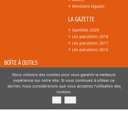
Mentions légales
LA GAZETTE
Gazettes 2020
Les parutions 2018
Les parutions 2017
Les parutions 2016
BOÎTE À OUTILS
Flash Info
Nous utilisons des cookies pour vous garantir la meilleure
Accords
expérience sur notre site. Si vous continuez à utiliser ce
dernier, nous considérerons que vous acceptez l'utilisation des
Année 2021
cookies.
Argumentaires
Ok
Non
© 2018 Fédération des services CFDT - Tous droits réservés -
Création
Agence BGI