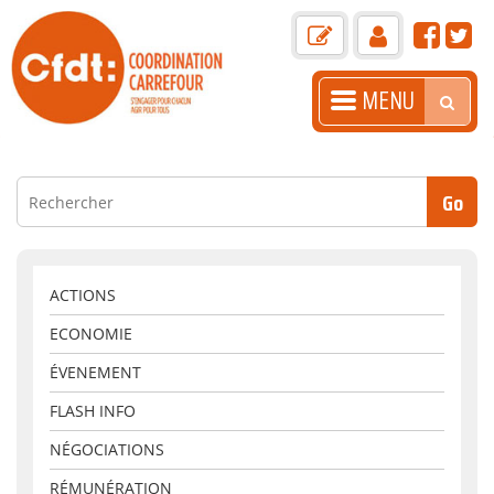
MENU
ACCUEIL
PRÉSENTATION
ACTUALITÉS
LA GAZETTE
ACTIONS
ECONOMIE
BOITE À OUTILS
ÉVENEMENT
LIENS+
FLASH INFO
ARASC
NÉGOCIATIONS
CONTACT
RÉMUNÉRATION