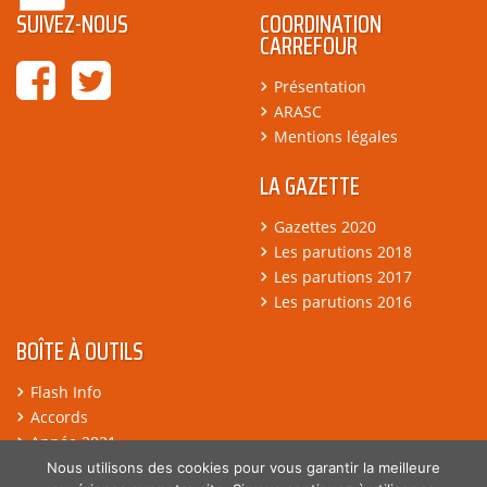
SUIVEZ-NOUS
COORDINATION
CARREFOUR
Présentation
ARASC
Mentions légales
LA GAZETTE
Gazettes 2020
Les parutions 2018
Les parutions 2017
Les parutions 2016
BOÎTE À OUTILS
Flash Info
Accords
Année 2021
Argumentaires
Nous utilisons des cookies pour vous garantir la meilleure