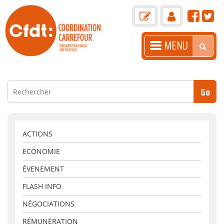
MENU
ACCUEIL
PRÉSENTATION
ACTUALITÉS
LA GAZETTE
ACTIONS
ECONOMIE
BOITE À OUTILS
ÉVENEMENT
LIENS+
FLASH INFO
ARASC
NÉGOCIATIONS
CONTACT
RÉMUNÉRATION